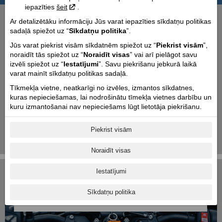
iepazīties
šeit
.
Līdz pat 4 gadu komerciālā garantija izvēlētiem
Ar detalizētāku informāciju Jūs varat iepazīties sīkdatņu politikas
Piaggio Group modeļiem
2026-07-07
sadaļā spiežot uz “
Sīkdatņu politika
”.
Motociklu uzglabāšana & transportēšana
Jūs varat piekrist visām sīkdatnēm spiežot uz “
Piekrist visām
”,
2023-10-11
noraidīt tās spiežot uz “
Noraidīt visas
” vai arī pielāgot savu
izvēli spiežot uz “
Iestatījumi
”. Savu piekrišanu jebkurā laikā
Aktuālās akcijas
varat mainīt sīkdatņu politikas sadaļā.
2025-06-18
Tīkmekļa vietne, neatkarīgi no izvēles, izmantos sīkdatnes,
Atlaide dienesta biedriem
kuras nepieciešamas, lai nodrošinātu tīmekļa vietnes darbību un
2024-09-11
kuru izmantošanai nav nepieciešams lūgt lietotāja piekrišanu.
Vēlies tikt pie jauna motocikla?
Piekrist visām
2019-04-15
1
|
2
|
3
|
4
Noraidīt visas
Iestatījumi
Sīkdatņu politika