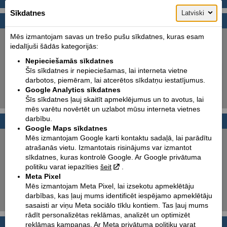
Sīkdatnes
Latviski
Motomeklēšana
Mēs izmantojam savas un trešo pušu sīkdatnes, kuras esam
Jauni:
Lietoti:
iedalījuši šādās kategorijās:
Ražotājs:
Piaggio
Nepieciešamās sīkdatnes
Tips:
Izvēlēties
Šīs sīkdatnes ir nepieciešamas, lai interneta vietne
darbotos, piemēram, lai atcerētos sīkdatņu iestatījumus.
Modelis:
Izvēlēties
Google Analytics sīkdatnes
Šīs sīkdatnes ļauj skaitīt apmeklējumus un to avotus, lai
Meklēt!
mēs varētu novērtēt un uzlabot mūsu interneta vietnes
darbību.
Foto galerijas
Google Maps sīkdatnes
Mēs izmantojam Google karti kontaktu sadaļā, lai parādītu
PIAGGIO 50cc motorolleri
atrašanās vietu. Izmantotais risinājums var izmantot
sīkdatnes, kuras kontrolē Google. Ar Google privātuma
PIAGGIO MP3 350 & 500
politiku varat iepazīties
šeit
.
Meta Pixel
Trīsriteņu inovācija.
Mēs izmantojam Meta Pixel, lai izsekotu apmeklētāju
darbības, kas ļauj mums identificēt iespējamo apmeklētāju
100 % itāļu elegance!
sasaisti ar viņu Meta sociālo tīklu kontiem. Tas ļauj mums
rādīt personalizētas reklāmas, analizēt un optimizēt
Ziņas
reklāmas kampaņas. Ar Meta privātuma politiku varat