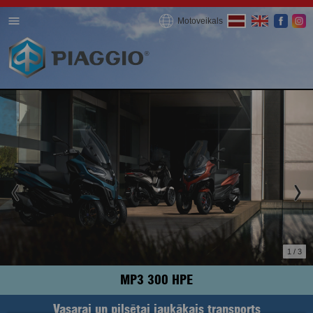
Motoveikals
1 / 3
MP3 300 HPE
Vasarai un pilsētai jaukākais transports