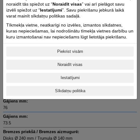
2.2 @ 7500
noraidīt tās spiežot uz “
Noraidīt visas
” vai arī pielāgot savu
Dzinēja griezes moments Nm @ apgr. min.:
izvēli spiežot uz “
Iestatījumi
”. Savu piekrišanu jebkurā laikā
3 @ 6500
varat mainīt sīkdatņu politikas sadaļā.
Cilindru skaits / Cilindra diametrs un gājiens mm:
Tīkmekļa vietne, neatkarīgi no izvēles, izmantos sīkdatnes,
kuras nepieciešamas, lai nodrošinātu tīmekļa vietnes darbību un
1 / 39 x 41.4
kuru izmantošanai nav nepieciešams lūgt lietotāja piekrišanu.
Dzinēja taktis:
4
Piekrist visām
Starteris:
Elektro
Noraidīt visas
Degvielas sistēma:
Elektroniskā degvielas iesmidzināšana
Iestatījumi
Pārnesumu skaits:
Sīkdatņu politika
CVT Automatic
Gājiens mm:
76
Gājiens mm:
73.5
Bremzes priekšā / Bremzes aizmugurē:
Disks Ø 240 mm / Trumuļa Ø 140 mm