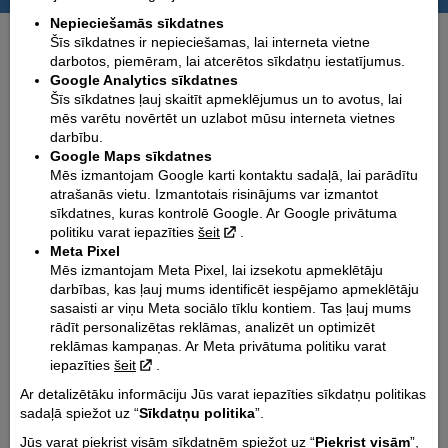
Nepieciešamās sīkdatnes
Izmēri mm (garums / bāze / platums):
Šīs sīkdatnes ir nepieciešamas, lai interneta vietne
1945 / 1370 / 700
darbotos, piemēram, lai atcerētos sīkdatņu iestatījumus.
Google Analytics sīkdatnes
Sēdekļa augstums mm:
Šīs sīkdatnes ļauj skaitīt apmeklējumus un to avotus, lai
780
mēs varētu novērtēt un uzlabot mūsu interneta vietnes
Degvielas tvertnes tilp. l:
darbību.
6
Google Maps sīkdatnes
Mēs izmantojam Google karti kontaktu sadaļā, lai parādītu
Degvielas patēriņš (l/100 km):
atrašanās vietu. Izmantotais risinājums var izmantot
2.5
sīkdatnes, kuras kontrolē Google. Ar Google privātuma
politiku varat iepazīties
šeit
.
CO2 emisija (g/km):
Meta Pixel
57
Mēs izmantojam Meta Pixel, lai izsekotu apmeklētāju
Dzinēja tips:
darbības, kas ļauj mums identificēt iespējamo apmeklētāju
i-Get
sasaisti ar viņu Meta sociālo tīklu kontiem. Tas ļauj mums
rādīt personalizētas reklāmas, analizēt un optimizēt
Dzesēšanas tips:
reklāmas kampaņas. Ar Meta privātuma politiku varat
Gaisa dzese
iepazīties
šeit
.
Dzinēja tilpums cm³:
Ar detalizētāku informāciju Jūs varat iepazīties sīkdatņu politikas
49
sadaļā spiežot uz “
Sīkdatņu politika
”.
Dzinēja jauda Kw @ apgr. min.:
Jūs varat piekrist visām sīkdatnēm spiežot uz “
Piekrist visām
”,