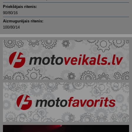
Priekšējais ritenis:
90/80/16
Aizmugurējais ritenis:
100/80/14