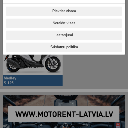
Piekrist visām
Noraidīt visas
MP3
Medley
Sport 400
125
Iestatījumi
Sīkdatņu politika
Medley
S 125