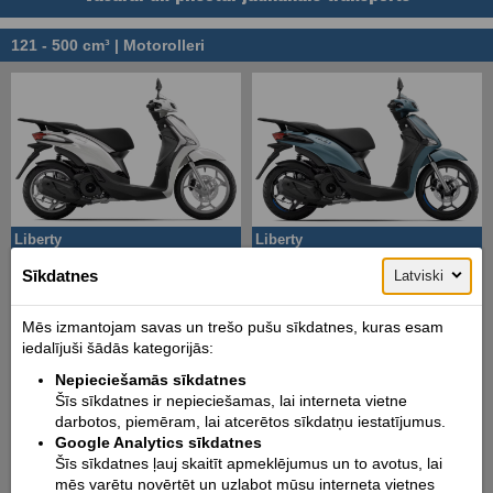
121 - 500 cm³ | Motorolleri
Liberty
Liberty
125
125 S
Sīkdatnes
Latviski
Mēs izmantojam savas un trešo pušu sīkdatnes, kuras esam
iedalījuši šādās kategorijās:
Nepieciešamās sīkdatnes
Šīs sīkdatnes ir nepieciešamas, lai interneta vietne
darbotos, piemēram, lai atcerētos sīkdatņu iestatījumus.
Google Analytics sīkdatnes
Beverly
Beverly
Šīs sīkdatnes ļauj skaitīt apmeklējumus un to avotus, lai
310
S 310
mēs varētu novērtēt un uzlabot mūsu interneta vietnes