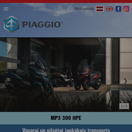
Motoveikals
1 / 3
MP3 300 HPE
Vasarai un pilsētai jaukākais transports