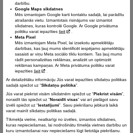
darbību.
Google Maps sīkdatnes
Mēs izmantojam Google karti kontaktu sadaļā, lai parādītu
atrašanās vietu. Izmantotais risinājums var izmantot
sīkdatnes, kuras kontrolē Google. Ar Google privātuma
politiku varat iepazīties
šeit
.
Meta Pixel
Mēs izmantojam Meta Pixel, lai izsekotu apmeklētāju
Beverly
Beverly
darbības, kas ļauj mums identificēt iespējamo apmeklētāju
400
400 S
sasaisti ar viņu Meta sociālo tīklu kontiem. Tas ļauj mums
rādīt personalizētas reklāmas, analizēt un optimizēt
reklāmas kampaņas. Ar Meta privātuma politiku varat
iepazīties
šeit
.
Ar detalizētāku informāciju Jūs varat iepazīties sīkdatņu politikas
sadaļā spiežot uz “
Sīkdatņu politika
”.
Jūs varat piekrist visām sīkdatnēm spiežot uz “
Piekrist visām
”,
noraidīt tās spiežot uz “
Noraidīt visas
” vai arī pielāgot savu
MP3
MP3
izvēli spiežot uz “
Iestatījumi
”. Savu piekrišanu jebkurā laikā
310
Sport 310
varat mainīt sīkdatņu politikas sadaļā.
Tīkmekļa vietne, neatkarīgi no izvēles, izmantos sīkdatnes,
kuras nepieciešamas, lai nodrošinātu tīmekļa vietnes darbību un
kuru izmantošanai nav nepieciešams lūgt lietotāja piekrišanu.